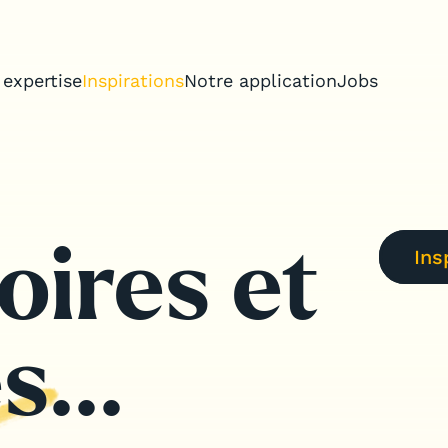
 expertise
Inspirations
Notre application
Jobs
oires et
Ins
treprise
s incentive
s...