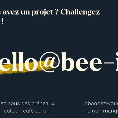
 avez un projet ? Challengez-
 !
ello@bee-i
ez nous des créneaux
Abonnez-vous
n call, un café ou un
ne rien manq