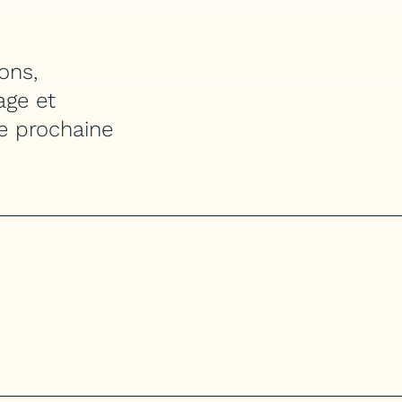
ons,
age et
re prochaine