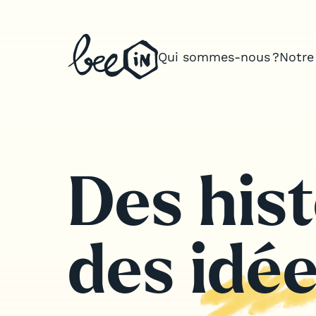
Qui sommes-nous ?
Notre
Qui sommes-nous ?
Notre expertise
Teams building sur mesure
Des hist
Organisation de séminaires d’en
Organisation d’offsites & voyage
des idée
Inspirations
Notre application