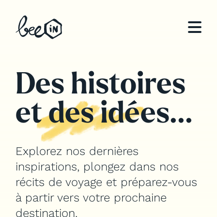
Qui sommes-nous ?
Des histoires
Notre expertise
et des idées...
Teams building sur mesure
Organisation de séminaires
d’entreprise
Explorez nos dernières
Organisation d’offsites & voyages
inspirations, plongez dans nos
incentive
récits de voyage et préparez-vous
à partir vers votre prochaine
Inspirations
destination.