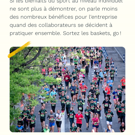
Si les bienfaits du sport au niveau individuel
ne sont plus à démontrer, on parle moins
Notre application
des nombreux bénéfices pour l'entreprise
quand des collaborateurs se décident à
pratiquer ensemble. Sortez les baskets, go !
Jobs