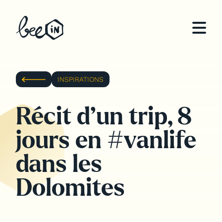
Qui sommes-nous ?
INSPIRATIONS
Notre expertise
Récit d’un trip, 8
Teams building sur mesure
Organisation de séminaires
jours en #vanlife
d’entreprise
dans les
Organisation d’offsites & voyages
incentive
Dolomites
Inspirations