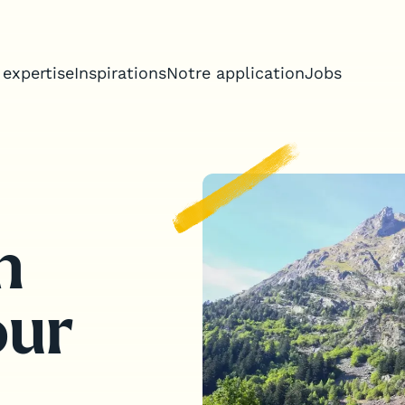
 expertise
Inspirations
Notre application
Jobs
treprise
n
s incentive
our