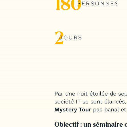
180
PERSONNES
2
JOURS
Par une nuit étoilée de se
société IT se sont élancés
Mystery Tour
pas banal et 
Objectif : un séminaire 