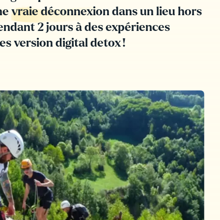
ne v
raie déconnexion
dans un lieu hors
endant 2 jours à des expériences
s version digital detox !