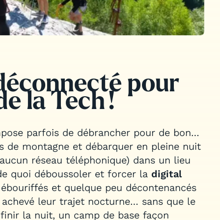
déconnecté pour
e la Tech !
 impose parfois de débrancher pour de bon…
es de montagne et débarquer en pleine nuit
 aucun réseau téléphonique) dans un lieu
e quoi déboussoler et forcer la
digital
u ébouriffés et quelque peu décontenancés
 achevé leur trajet nocturne… sans que le
 finir la nuit, un camp de base façon