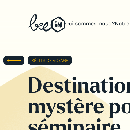
Qui sommes-nous ?
Notre
Qui sommes-nous ?
Notre expertise
RÉCITS DE VOYAGE
Teams building sur mesure
Organisation de séminaires d’en
Destinatio
Organisation d’offsites & voyage
mystère p
Inspirations
séminaire
Notre application