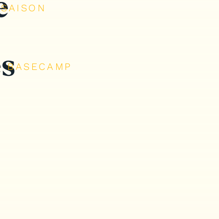
e
SAISON
s
BASECAMP