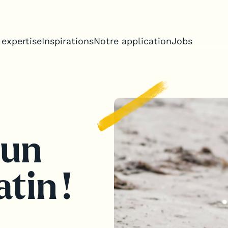
 expertise
Inspirations
Notre application
Jobs
treprise
run
s incentive
tin !