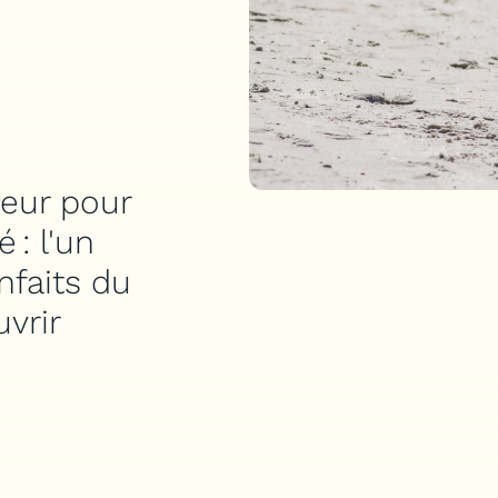
teur pour
 : l'un
faits du
vrir