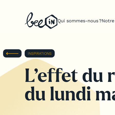
Qui sommes-nous ?
Notre
Qui sommes-nous ?
Notre expertise
INSPIRATIONS
Teams building sur mesure
Organisation de séminaires d’en
L’effet du 
Organisation d’offsites & voyage
du lundi ma
Inspirations
Notre application