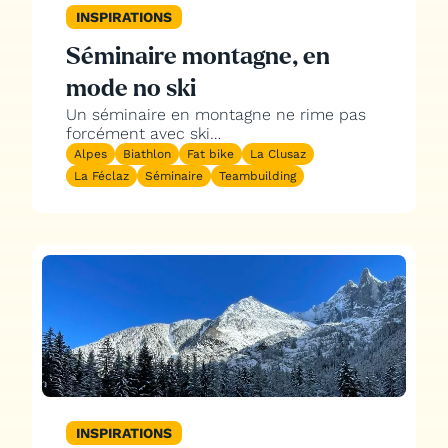
INSPIRATIONS
Séminaire montagne, en
mode no ski
Un séminaire en montagne ne rime pas
forcément avec ski…
Alpes
Biathlon
Fat bike
La Clusaz
La Féclaz
Séminaire
Teambuilding
INSPIRATIONS