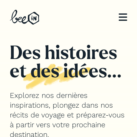
Qui sommes-nous ?
Des histoires
Notre expertise
et des idées...
Teams building sur mesure
Organisation de séminaires
d’entreprise
Explorez nos dernières
Organisation d’offsites & voyages
inspirations, plongez dans nos
incentive
récits de voyage et préparez-vous
à partir vers votre prochaine
Inspirations
destination.