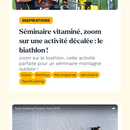
INSPIRATIONS
Séminaire vitaminé, zoom
sur une activité décalée : le
biathlon !
zoom sur le biathlon, cette activité
parfaite pour un séminaire montagne
outdoor !
Alpes
Biathlon
Récompense
Séminaire
Teambuilding